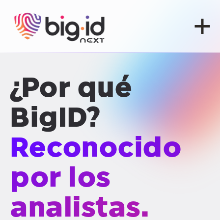
Ir al contenido
¿Por qué
BigID?
Reconocido
por los
analistas.