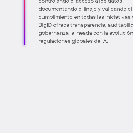
Uso seguro de IA por par
empleados y copilotos
Poner en funcionamient
IA responsable