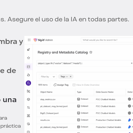
as. Asegure el uso de la IA en todas partes.
ombra y
os,
 no
ejecución
s de IA.
iliza y
a rápida
 produzca