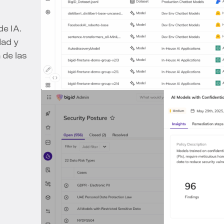
te de
o una