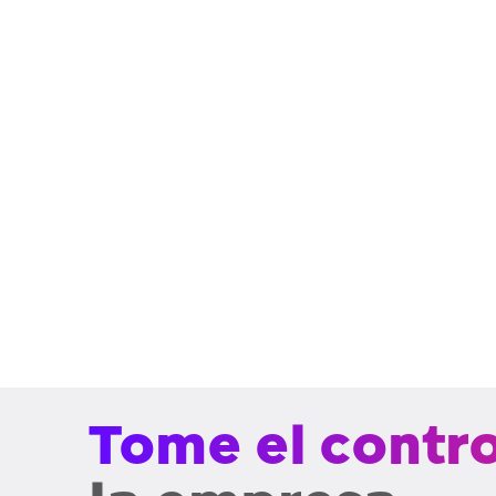
Monitorear el linaje de datos
de IA
Realice un seguimiento de cómo fluyen los
datos desde la ingesta hasta el
entrenamiento y la inferencia para
comprender qué datos alimentan a qué IA,
respaldar la auditabilidad y alinearse con
marcos como el Marco de gestión de
riesgos de IA del NIST y la Ley de IA de la
UE.
Tome el contro