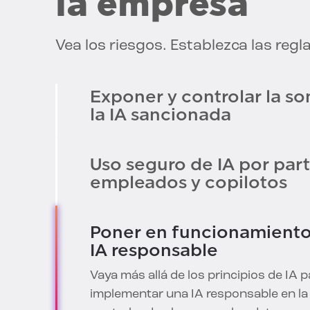
la empresa
Vea los riesgos. Establezca las regl
Exponer y controlar la s
la IA sancionada
Descubra modelos de IA no autorizad
agentes, claves API expuestas y usos
autorizados de datos en entornos de 
en la nube, aplicaciones y herramienta
BigID revela qué IA existe, qué datos ut
quién tiene acceso, lo que permite un
reducción de riesgos antes de que se
la exposición.