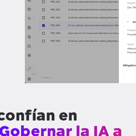
confían en
Gobernar la IA a