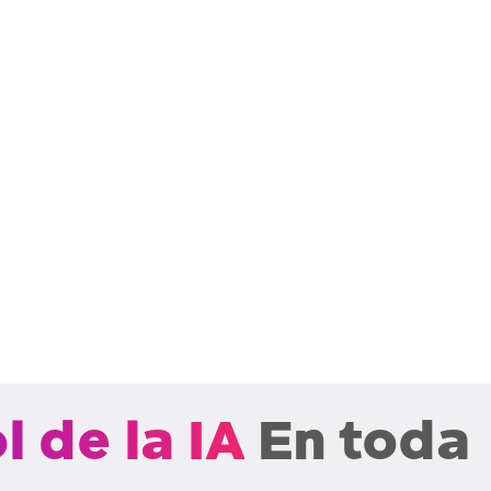
Implementar políticas de uso
y acceso a la IA
Controle continuamente cómo los
empleados, copilotos y agentes
interactúan con la IA mediante la aplicación
de privilegios de acceso, el filtrado de
mensajes confidenciales y la aplicación de
medidas de seguridad a las respuestas de
la IA.
l de la IA
En toda